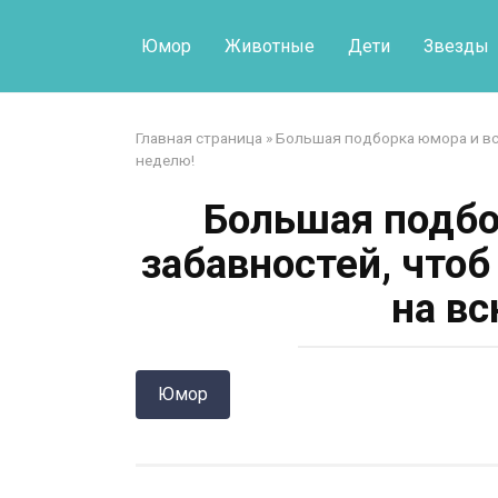
Перейти
к
Юмор
Животные
Дети
Звезды
контенту
Главная страница
»
Большая подборка юмора и вс
неделю!
Большая подбо
забавностей, что
на в
Юмор