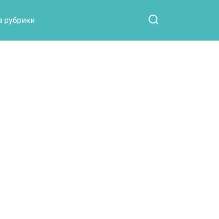
Otpaad.com
з рубрики