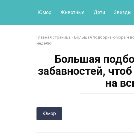
Перейти
к
Юмор
Животные
Дети
Звезды
контенту
Главная страница
»
Большая подборка юмора и вс
неделю!
Большая подбо
забавностей, что
на в
Юмор