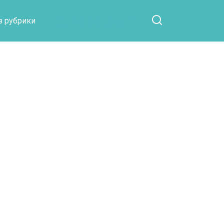
Otpaad.com
з рубрики