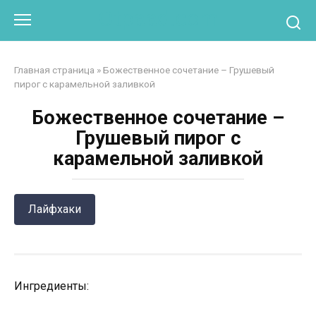
Перейти
Otpaad.com
к
контенту
Главная страница
»
Божественное сочетание – Грушевый
пирог с карамельной заливкой
Божественное сочетание –
Грушевый пирог с
карамельной заливкой
Лайфхаки
Ингредиенты: