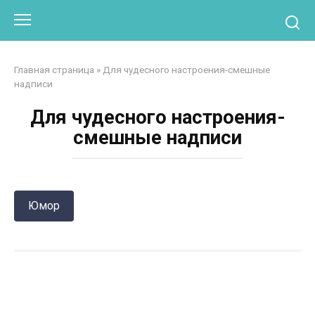
Перейти
Otpaad.com
к
контенту
Главная страница
»
Для чудесного настроения-смешные
надписи
Для чудесного настроения-
смешные надписи
Юмор