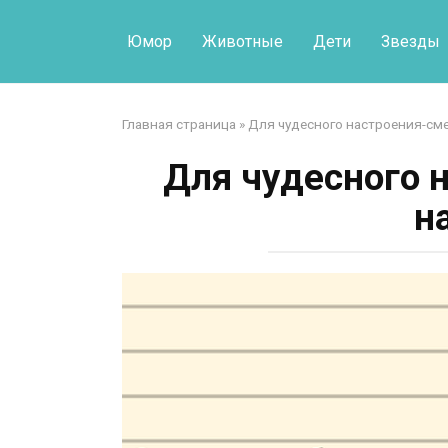
Перейти
к
Юмор
Животные
Дети
Звезды
контенту
Главная страница
»
Для чудесного настроения-см
Для чудесного 
н