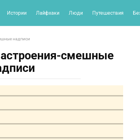
Истории
Лайфхаки
Люди
Путешествия
Бе
ешные надписи
настроения-смешные
адписи