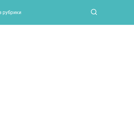
Otpaad.com
з рубрики