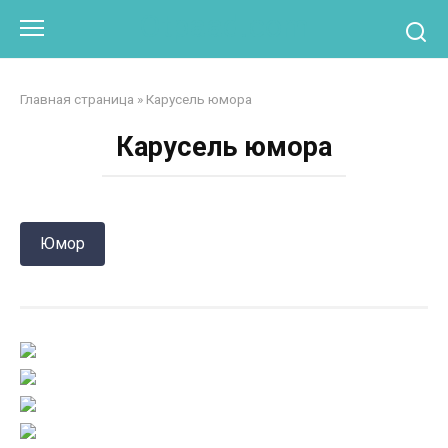
Перейти
Otpaad.com
к
контенту
Главная страница
»
Карусель юмора
Карусель юмора
Юмор