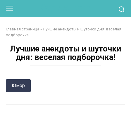
Перейти
Otpaad.com
к
контенту
Главная страница
»
Лучшие анекдоты и шуточки дня: веселая
подборочка!
Лучшие анекдоты и шуточки
дня: веселая подборочка!
Юмор