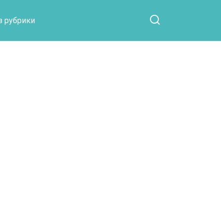
Otpaad.com
з рубрики