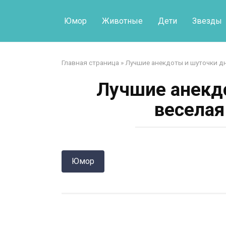
Перейти
к
Юмор
Животные
Дети
Звезды
контенту
Главная страница
»
Лучшие анекдоты и шуточки дн
Лучшие анекдо
веселая
Юмор