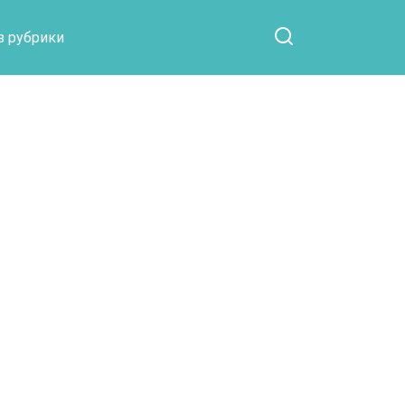
Otpaad.com
з рубрики