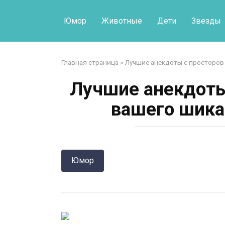
Перейти
к
Юмор
Животные
Дети
Звезды
контенту
Главная страница
»
Лучшие анекдоты с просторов
Лучшие анекдоты
вашего шика
Юмор