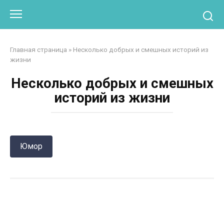
Перейти
Otpaad.com
к
контенту
Главная страница
»
Несколько добрых и смешных историй из
жизни
Несколько добрых и смешных
историй из жизни
Юмор