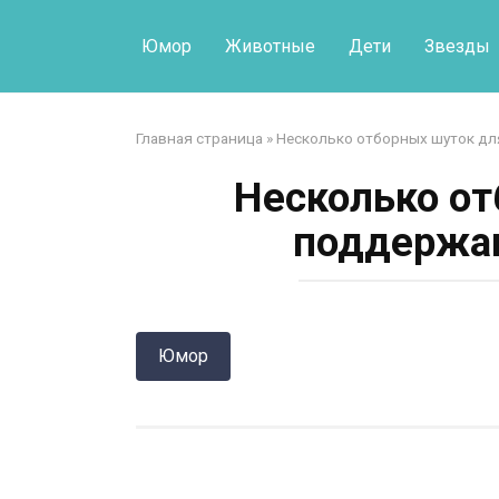
Перейти
к
Юмор
Животные
Дети
Звезды
контенту
Главная страница
»
Несколько отборных шуток д
Несколько от
поддержан
Юмор