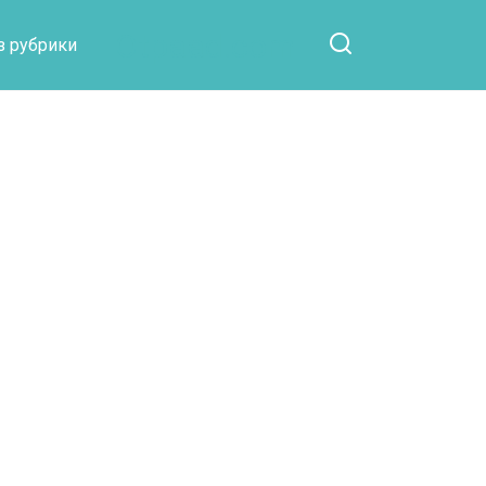
Otpaad.com
з рубрики