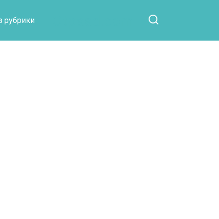
Otpaad.com
з рубрики