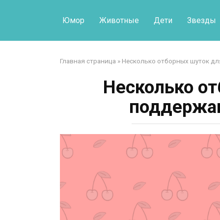
Перейти
к
Юмор
Животные
Дети
Звезды
контенту
Главная страница
»
Несколько отборных шуток д
Несколько от
поддержан