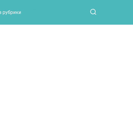
Otpaad.com
з рубрики