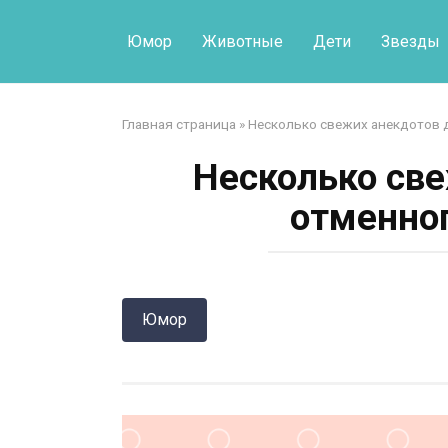
Перейти
к
Юмор
Животные
Дети
Звезды
контенту
Главная страница
»
Несколько свежих анекдотов 
Несколько све
отменног
Юмор