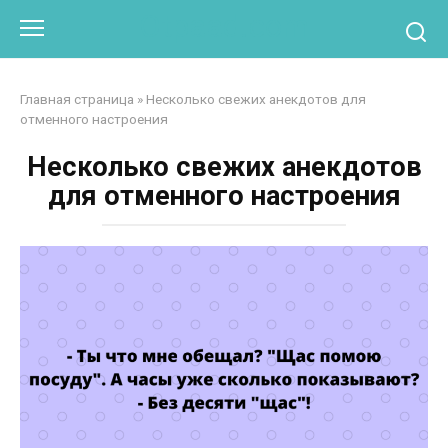
Перейти
Otpaad.com
к
контенту
Главная страница
»
Несколько свежих анекдотов для
отменного настроения
Несколько свежих анекдотов
для отменного настроения