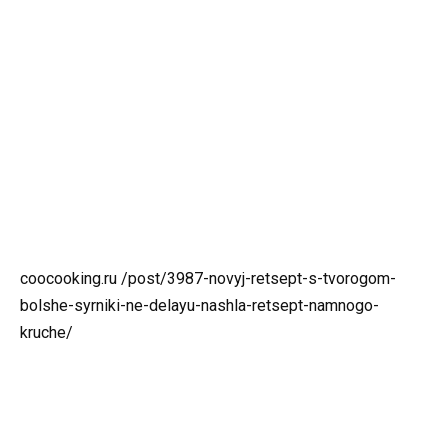
coocooking.ru /post/3987-novyj-retsept-s-tvorogom-
bolshe-syrniki-ne-delayu-nashla-retsept-namnogo-
kruche/