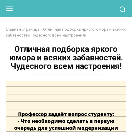
Перейти
Otpaad.com
к
контенту
Главная страница
»
Отличная подборка яркого юмора и всяких
забавностей. Чудесного всем настроения!
Отличная подборка яркого
юмора и всяких забавностей.
Чудесного всем настроения!