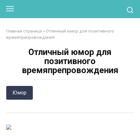
Перейти
Otpaad.com
к
контенту
Главная страница
»
Отличный юмор для позитивного
времяпрепровождения
Отличный юмор для
позитивного
времяпрепровождения
Юмор