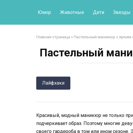
Перейти
к
Юмор
Животные
Дети
Звезды
контенту
Главная страница
»
Пастельный маникюр с ярким 
Пастельный мани
Лайфхаки
Красивый, модный маникюр не только прит
подчеркивает образ. Поэтому многие дев
своего гардероба в том или ином сезоне. 