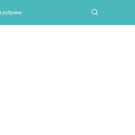
Otpaad.com
з рубрики