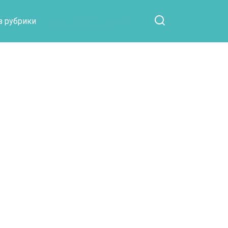
Otpaad.com
з рубрики