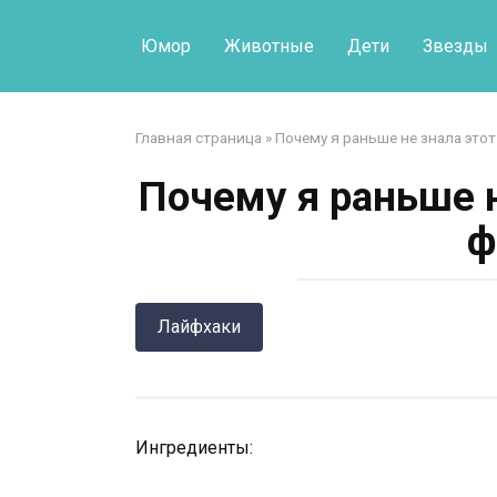
Перейти
к
Юмор
Животные
Дети
Звезды
контенту
Главная страница
»
Почему я раньше не знала это
Почему я раньше н
ф
Лайфхаки
Ингредиенты: