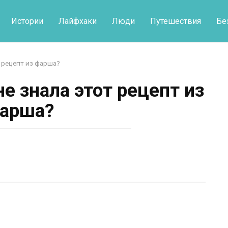
Истории
Лайфхаки
Люди
Путешествия
Бе
т рецепт из фарша?
е знала этот рецепт из
арша?