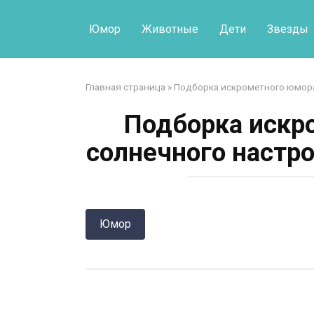
Перейти
к
Юмор
Животные
Дети
Звезды
контенту
Главная страница
»
Подборка искрометного юмора
Подборка искр
солнечного настр
Юмор