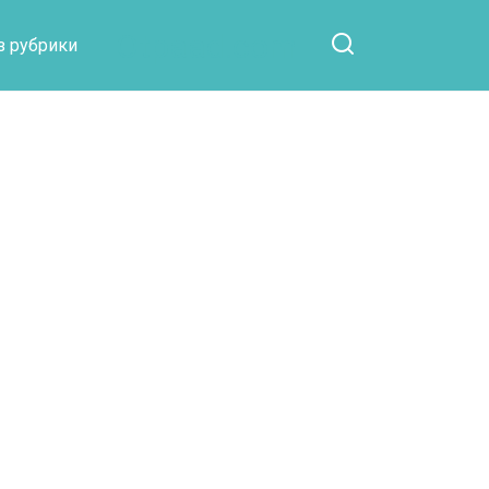
Otpaad.com
з рубрики