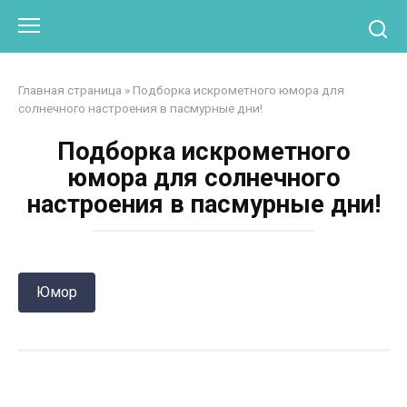
Перейти
Otpaad.com
к
контенту
Главная страница
»
Подборка искрометного юмора для
солнечного настроения в пасмурные дни!
Подборка искрометного
юмора для солнечного
настроения в пасмурные дни!
Юмор