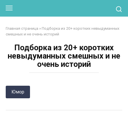
Перейти
Otpaad.com
к
контенту
Главная страница
»
Подборка из 20+ коротких невыдуманных
смешных и не очень историй
Подборка из 20+ коротких
невыдуманных смешных и не
очень историй
Юмор