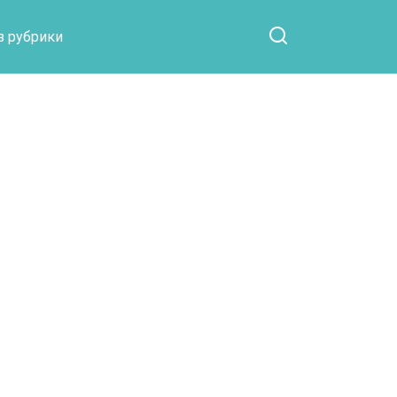
Otpaad.com
з рубрики