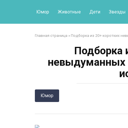
Перейти
к
Юмор
Животные
Дети
Звезды
контенту
Главная страница
»
Подборка из 20+ коротких не
Подборка 
невыдуманных 
и
Юмор