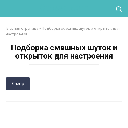
Перейти
Otpaad.com
к
контенту
Главная страница
»
Подборка смешных шуток и открыток для
настроения
Подборка смешных шуток и
открыток для настроения
Юмор