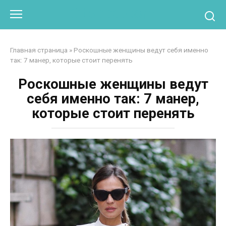
Перейти
Otpaad.com
к
контенту
Главная страница
»
Роскошные женщины ведут себя именно
так: 7 манер, которые стоит перенять
Роскошные женщины ведут
себя именно так: 7 манер,
которые стоит перенять