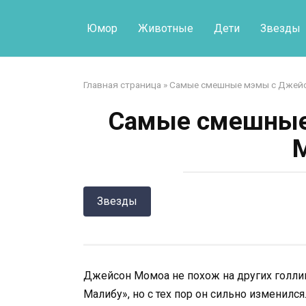
Перейти
к
Юмор
Животные
Дети
Звезды
контенту
Главная страница
»
Самые смешные мэмы с Джей
Самые смешные
Звезды
Джейсон Момоа не похож на других голлив
Малибу», но с тех пор он сильно изменился