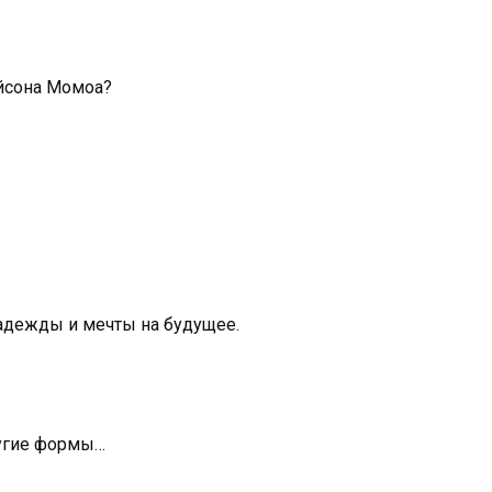
йсона Момоа?
адежды и мечты на будущее.
ругие формы…