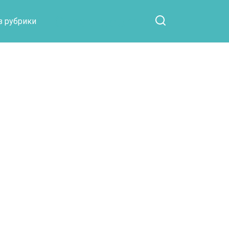
Otpaad.com
з рубрики