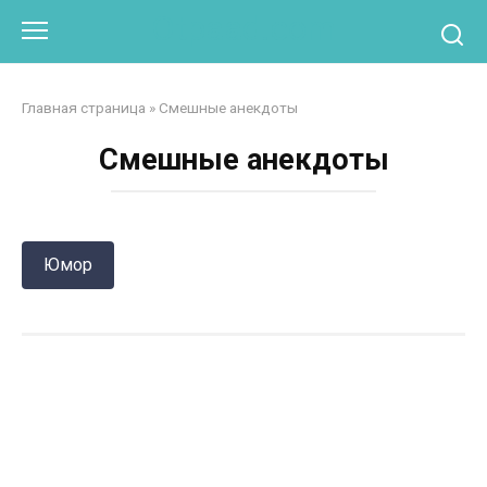
Перейти
Otpaad.com
к
контенту
Главная страница
»
Смешные анекдоты
Смешные анекдоты
Юмор