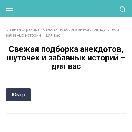
Перейти
Otpaad.com
к
контенту
Главная страница
»
Свежая подборка анекдотов, шуточек и
забавных историй – для вас
Свежая подборка анекдотов,
шуточек и забавных историй –
для вас
Юмор