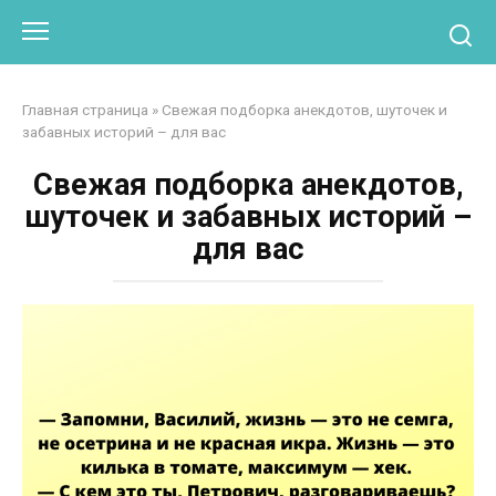
Перейти
Otpaad.com
к
контенту
Главная страница
»
Свежая подборка анекдотов, шуточек и
забавных историй – для вас
Свежая подборка анекдотов,
шуточек и забавных историй –
для вас