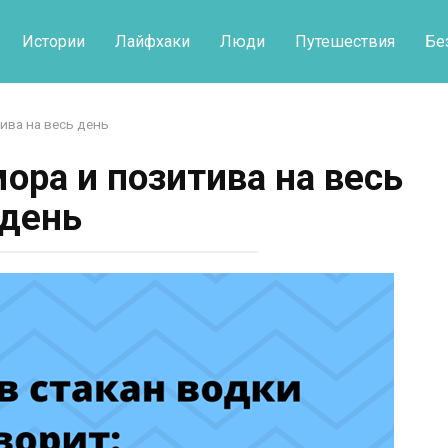
Истории
Лайфхаки
Люди
Путешествия
Бе
ива на весь день
ора и позитива на весь
день