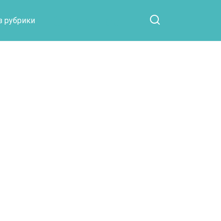
Otpaad.com
з рубрики