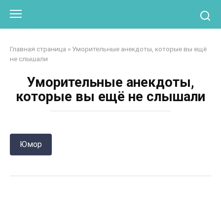
Перейти
Otpaad.com
к
контенту
Главная страница
»
Уморительные анекдоты, которые вы ещё
не слышали
Уморительные анекдоты,
которые вы ещё не слышали
Юмор