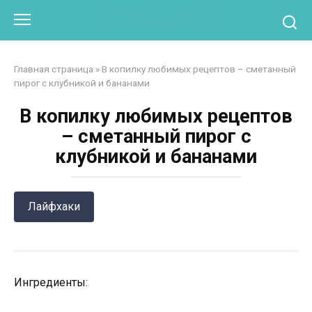
Перейти
Otpaad.com
к
контенту
Главная страница
»
В копилку любимых рецептов – сметанный
пирог с клубникой и бананами
В копилку любимых рецептов
– сметанный пирог с
клубникой и бананами
Лайфхаки
Ингредиенты: