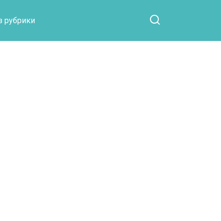
Otpaad.com
з рубрики