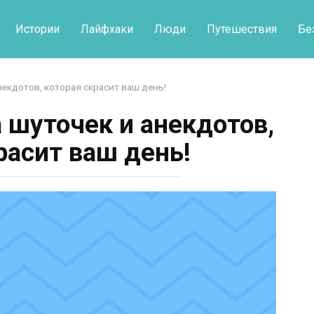
Истории
Лайфхаки
Люди
Путешествия
Бе
некдотов, которая скрасит ваш день!
 шуточек и анекдотов,
расит ваш день!