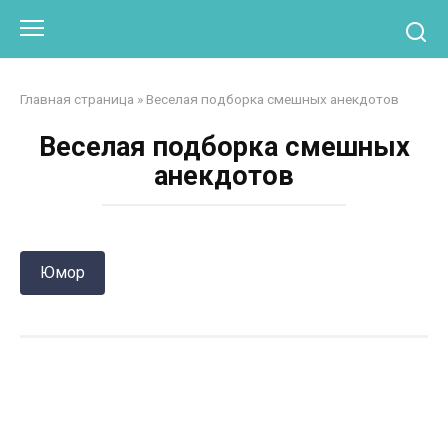
Перейти
Otpaad.com
к
контенту
Главная страница
»
Веселая подборка смешных анекдотов
Веселая подборка смешных
анекдотов
Юмор