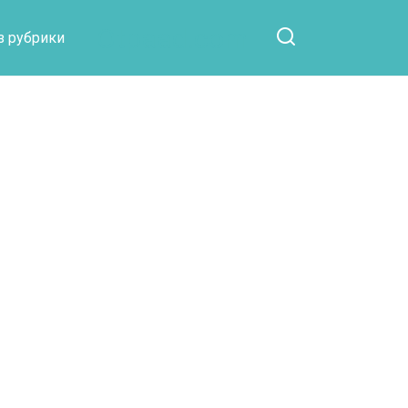
Otpaad.com
з рубрики