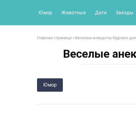
Перейти
к
Юмор
Животные
Дети
Звезды
контенту
Главная страница
»
Веселые анекдоты буднего дн
Веселые анек
Юмор