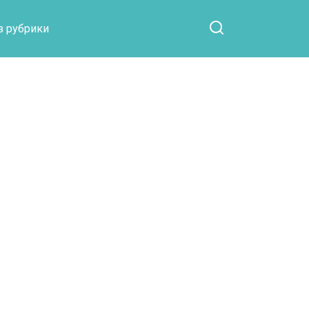
Otpaad.com
з рубрики