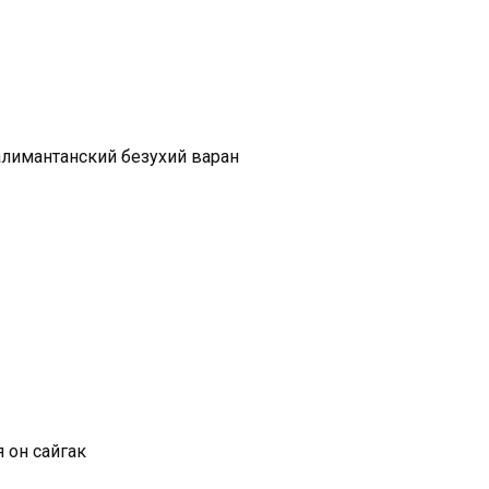
алимантанский безухий варан
я он сайгак