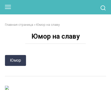
Перейти
Otpaad.com
к
контенту
Главная страница
»
Юмор на славу
Юмор на славу
Юмор