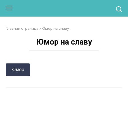
Перейти
Otpaad.com
к
контенту
Главная страница
»
Юмор на славу
Юмор на славу
Юмор