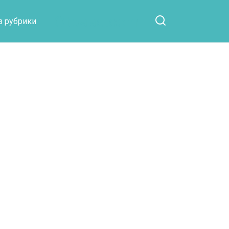
Otpaad.com
з рубрики