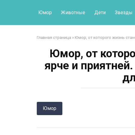
Перейти
к
Юмор
Животные
Дети
Звезды
контенту
Главная страница
»
Юмор, от которого жизнь стан
Юмор, от котор
ярче и приятней
дл
Юмор