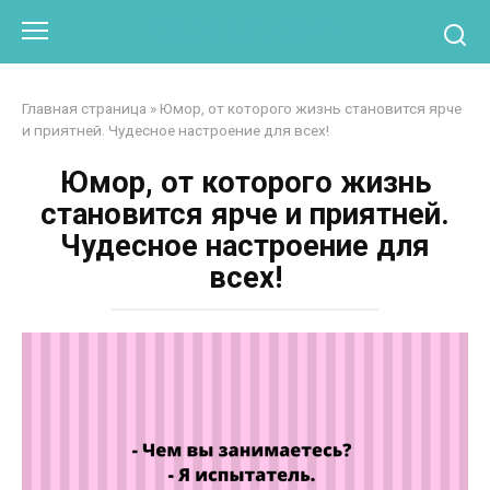
Перейти
Otpaad.com
к
контенту
Главная страница
»
Юмор, от которого жизнь становится ярче
и приятней. Чудесное настроение для всех!
Юмор, от которого жизнь
становится ярче и приятней.
Чудесное настроение для
всех!