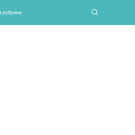
Otpaad.com
з рубрики