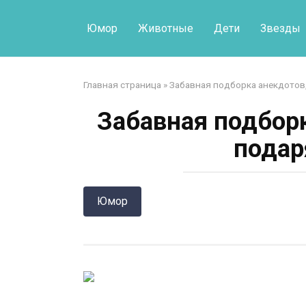
Перейти
к
Юмор
Животные
Дети
Звезды
контенту
Главная страница
»
Забавная подборка анекдотов
Забавная подбор
подар
Юмор