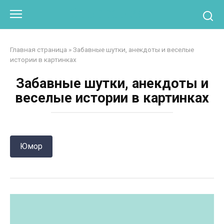
Перейти
Otpaad.com
к
контенту
Главная страница
»
Забавные шутки, анекдоты и веселые
истории в картинках
Забавные шутки, анекдоты и
веселые истории в картинках
Юмор