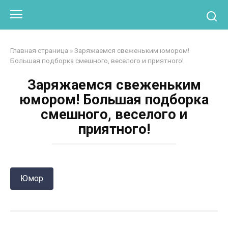
Перейти
Otpaad.com
к
контенту
Главная страница
»
Заряжаемся свеженьким юмором!
Большая подборка смешного, веселого и приятного!
Заряжаемся свеженьким
юмором! Большая подборка
смешного, веселого и
приятного!
Юмор