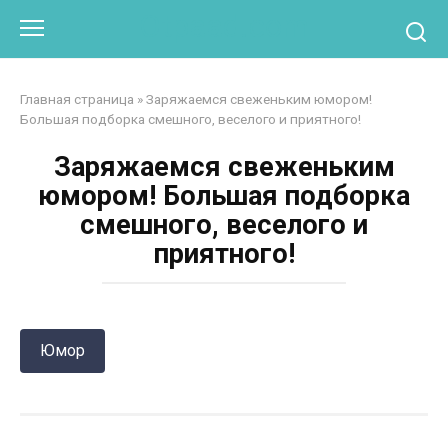
Перейти
Otpaad.com
к
контенту
Главная страница
»
Заряжаемся свеженьким юмором!
Большая подборка смешного, веселого и приятного!
Заряжаемся свеженьким
юмором! Большая подборка
смешного, веселого и
приятного!
Юмор