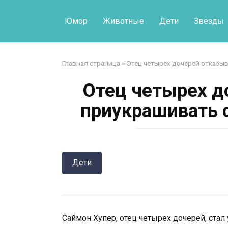
Перейти
к
Юмор
Животные
Дети
Звезды
контенту
Главная страница
»
Отец четырех дочерей отказыв
Отец четырех д
приукрашивать с
Дети
Саймон Хупер, отец четырех дочерей, стал