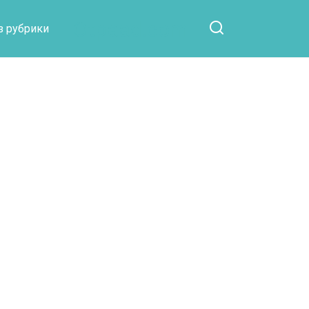
Otpaad.com
з рубрики