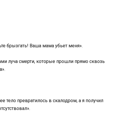
ьте брызгать! Ваша мама убьет меня».
азами луча смерти, которые прошли прямо сквозь
а».
е тело превратилось в скалодром, а я получил
отсутствовал».