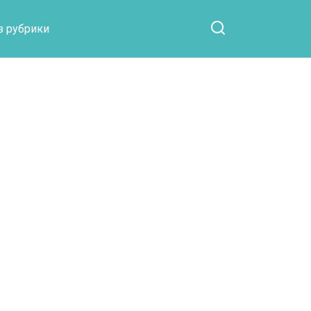
Otpaad.com
з рубрики