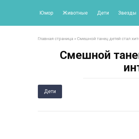
Перейти
к
Юмор
Животные
Дети
Звезды
контенту
Главная страница
»
Смешной танец детей стал хит
Смешной танец
ин
Дети