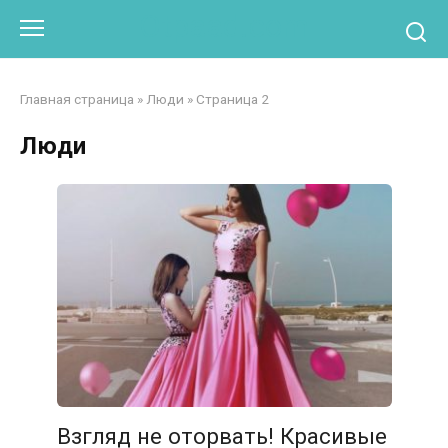
Перейти
Otpaad.com
к
контенту
Главная страница
»
Люди
»
Страница 2
Люди
Взгляд не оторвать! Красивые